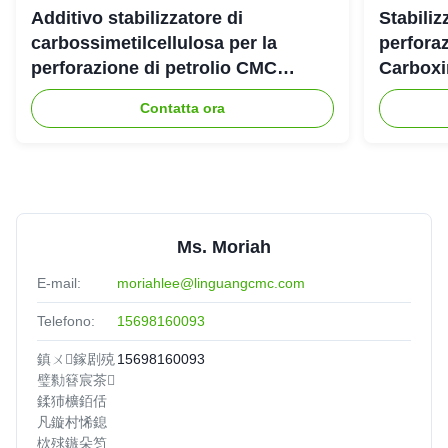
WORKS very well in our beverage application, consistent
Additivo stabilizzatore di
Stabiliz
quality every time
carbossimetilcellulosa per la
perforaz
perforazione di petrolio CMC
Carboxi
industriale
Eric
★★★★★
★★★★★
Contatta ora
E
Egypt
Nov 20.2025
The dissolution rate is fast and stable, greatly imporves our
product efficiency. Highly recommended
Ms. Moriah
E-mail:
moriahlee@linguangcmc.com
Telefono:
15698160093
鎮ㄨ鎵剧殑
15698160093
璧勬簮宸茶
鍒犻櫎銆佸
凡鏇村悕鎴
栨殏鏃朵笉