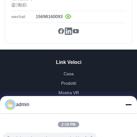
鍙敤銆:
wechat:
15698160093
Link Veloci
Casa
Prodotti
Mostra VR
Chi Siamo
admin
Fatory Tour
Controllo Di Qualità
2:18 PM
Contattaci