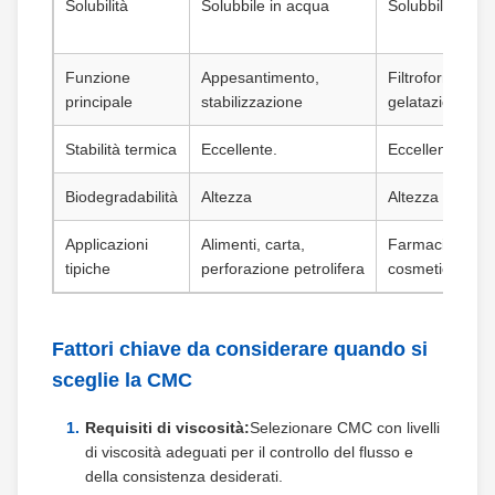
Solubilità
Solubbile in acqua
Solubbile in ac
Funzione
Appesantimento,
Filtroformazion
principale
stabilizzazione
gelatazione
Stabilità termica
Eccellente.
Eccellente.
Biodegradabilità
Altezza
Altezza
Applicazioni
Alimenti, carta,
Farmacia, ediliz
tipiche
perforazione petrolifera
cosmetici
Fattori chiave da considerare quando si
sceglie la CMC
Requisiti di viscosità:
Selezionare CMC con livelli
di viscosità adeguati per il controllo del flusso e
della consistenza desiderati.