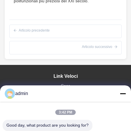
polifunzionali più preziosi del XXI secolo.
Articolo precedente
Articolo successivo
Link Veloci
Casa
admin
Prodotti
Mostra VR
Chi Siamo
3:42 PM
Fatory Tour
Controllo Di Qualità
Good day, what product are you looking for?