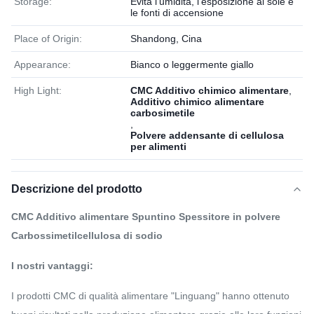
Storage:
Evita l'umidità, l'esposizione al sole e
le fonti di accensione
Place of Origin:
Shandong, Cina
Appearance:
Bianco o leggermente giallo
High Light:
CMC Additivo chimico alimentare
,
Additivo chimico alimentare
carbosimetile
,
Polvere addensante di cellulosa
per alimenti
Descrizione del prodotto
CMC Additivo alimentare Spuntino Spessitore in polvere
Carbossimetilcellulosa di sodio
I nostri vantaggi:
I prodotti CMC di qualità alimentare "Linguang" hanno ottenuto