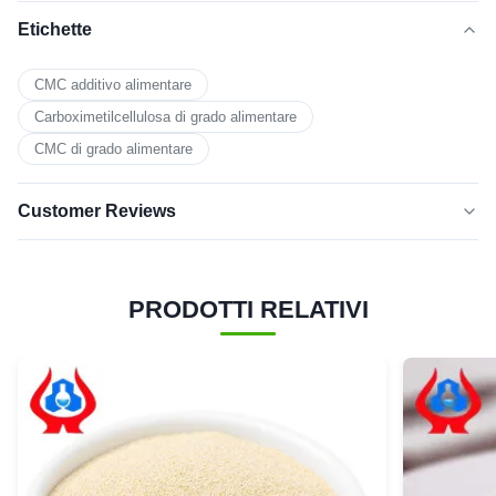
Etichette
CMC additivo alimentare
Carboximetilcellulosa di grado alimentare
CMC di grado alimentare
Customer Reviews
5.0
★★★★★
★★★★★
Sulla base di 50 recensioni recenti
PRODOTTI RELATIVI
cinque
100%
stelle
4 stelle
0
3 stelle
0
2 stelle
0
1 stella
0