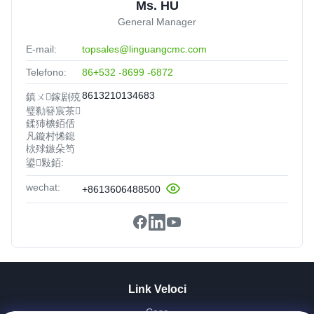
Ms. HU
General Manager
E-mail:
topsales@linguangcmc.com
Telefono:
86+532 -8699 -6872
8613210134683
鎮ㄨ鎵剧殑
璧勬簮宸茶
鍒犻櫎銆佸
凡鏇村悕鎴
栨殏鏃朵笉
鍙敤銆:
wechat:
+8613606488500
Link Veloci
Casa