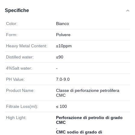
Specifiche
Color:
Bianco
Form:
Polvere
Heavy Metal Content:
≤10ppm
Distilled water:
≤90
4%Salt water:
-
PH Value:
7.0-9.0
Product Name:
Classe di perforazione petrolifera
CMC
Filtrate Loss(ml):
≤ 100
High Light:
Perforazione di petrolio di grado
CMC
,
CMC sodio di grado di