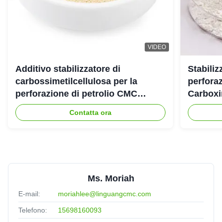
Almighty
★★★★★
★★★★★
A
United Arab Emirates
Jul 25.2025
VIDEO
The viscoisty meets our requirement perfectly, and
dissolve quickly, no cake and impurities. Highly
Additivo stabilizzatore di
Stabiliz
recomended.
carbossimetilcellulosa per la
perforaz
perforazione di petrolio CMC
Carboxi
industriale
Contatta ora
Ms. Moriah
E-mail:
moriahlee@linguangcmc.com
Telefono:
15698160093