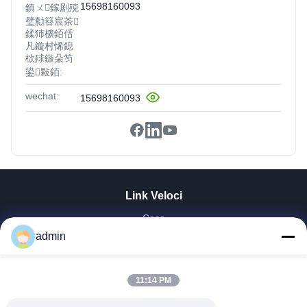
15698160093
鎮ㄨ鎵剧殑
璧勬簮宸茶
鍒犻櫎銆佸
凡鏇村悕鎴
栨殏鏃朵笉
鍙敤銆:
wechat:
15698160093
Link Veloci
Casa
Prodotti
admin
Mostra VR
Chi Siamo
11:14 PM
Fatory Tour
Controllo Di Qualità