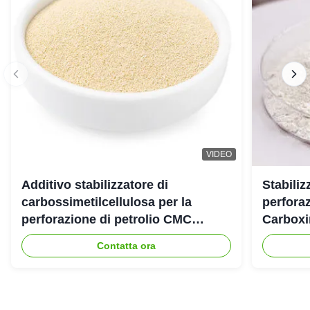
VIDEO
Additivo stabilizzatore di
Stabiliz
carbossimetilcellulosa per la
perforaz
perforazione di petrolio CMC
Carboxi
industriale
Contatta ora