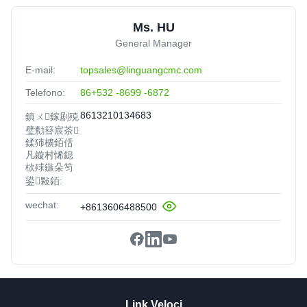
Ms. HU
General Manager
E-mail:
topsales@linguangcmc.com
Telefono:
86+532 -8699 -6872
8613210134683
鎮ㄨ鎵剧殑
璧勬簮宸茶
鍒犻櫎銆佸
凡鏇村悕鎴
栨殏鏃朵笉
鍙敤銆:
wechat:
+8613606488500
Link Veloci