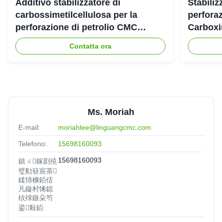
Additivo stabilizzatore di
Stabiliz
carbossimetilcellulosa per la
perforaz
perforazione di petrolio CMC
Carboxi
industriale
Contatta ora
Ms. Moriah
E-mail:
moriahlee@linguangcmc.com
Telefono:
15698160093
15698160093
鎮ㄨ鎵剧殑
璧勬簮宸茶
鍒犻櫎銆佸
凡鏇村悕鎴
栨殏鏃朵笉
鍙敤銆: