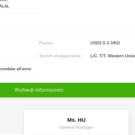
ALAL
Prezzo:
USD2.0-3.3/KG
Termini di pagamento:
L/C, T/T, Western Unio
nnellate all'anno
R
i
c
h
i
e
d
i
I
n
f
o
r
m
a
z
i
o
n
i
Ms. HU
General Manager