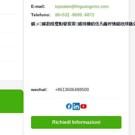
E-mail:
topsales@linguangcmc.com
Telefono:
86+532 -8699 -6872
鎮ㄨ鎵剧殑璧勬簮宸茶鍒犻櫎銆佸凡鏇村悕鎴栨殏鏃朵
wechat:
+8613606488500
Richiedi Informazioni