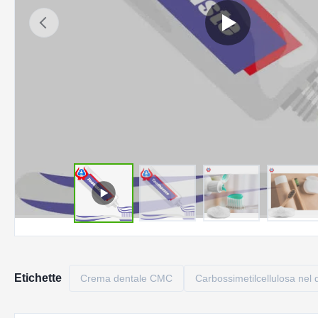
Etichette
Crema dentale CMC
Carbossimetilcellulosa nel d