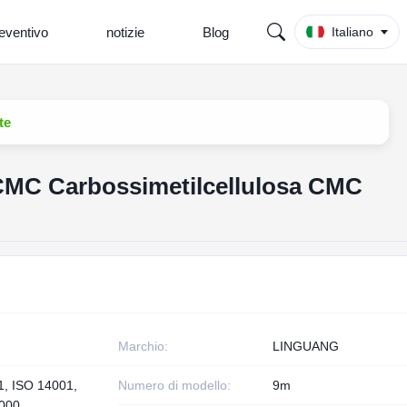
eventivo
notizie
Blog
Italiano
te
CMC Carbossimetilcellulosa CMC
Marchio:
LINGUANG
1, ISO 14001,
Numero di modello:
9m
000,