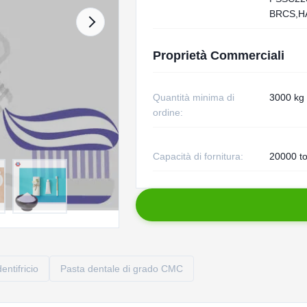
BRCS,H
Proprietà Commerciali
Quantità minima di
3000 kg
ordine:
Capacità di fornitura:
20000 to
entifricio
Pasta dentale di grado CMC