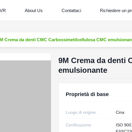
 VR
About Us
Contattaci
Richiedere un pr
M Crema da denti CMC Carbossimetilcellulosa CMC emulsionan
9M Crema da denti 
emulsionante
Proprietà di base
Luogo di origine:
Cina
Certificazione:
ISO 900
FSSC22