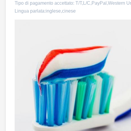
Tipo di pagamento accettato: T/T,L/C,PayPal,Western U
Lingua parlata:inglese,cinese