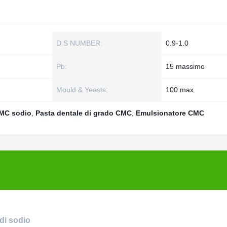
D.S NUMBER:
0.9-1.0
Pb:
15 massimo
Mould & Yeasts:
100 max
CMC sodio
,
Pasta dentale di grado CMC
,
Emulsionatore CMC
di sodio