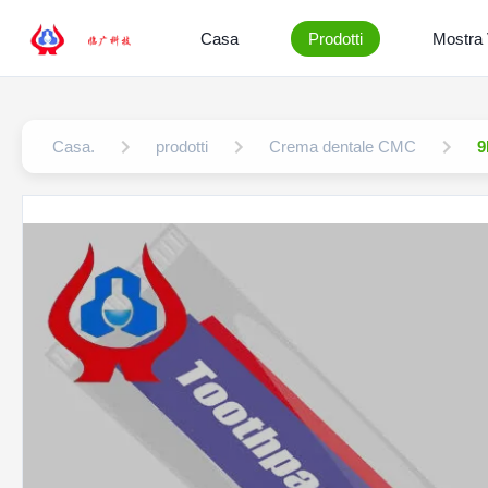
Casa
Prodotti
Mostra
Casa.
prodotti
Crema dentale CMC
9