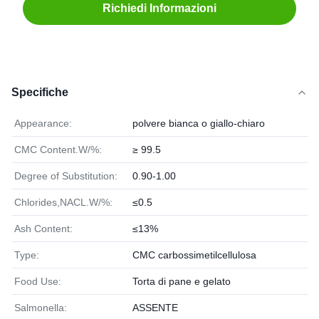
Richiedi Informazioni
Specifiche
Appearance:
polvere bianca o giallo-chiaro
CMC Content.W/%:
≥ 99.5
Degree of Substitution:
0.90-1.00
Chlorides,NACL.W/%:
≤0.5
Ash Content:
≤13%
Type:
CMC carbossimetilcellulosa
Food Use:
Torta di pane e gelato
Salmonella:
ASSENTE