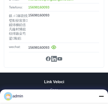
Telefono:
15698160093
15698160093
鎮ㄨ鎵剧殑
璧勬簮宸茶
鍒犻櫎銆佸
凡鏇村悕鎴
栨殏鏃朵笉
鍙敤銆:
wechat:
15698160093
Link Veloci
Casa
Prodotti
admin
Mostra VR