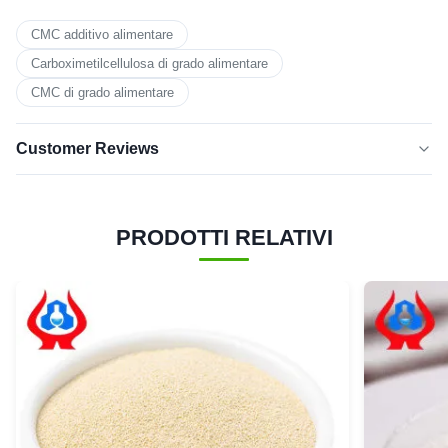
CMC additivo alimentare
Carboximetilcellulosa di grado alimentare
CMC di grado alimentare
Customer Reviews
5.0
★★★★★
★★★★★
Sulla base di 50 recensioni recenti
PRODOTTI RELATIVI
cinque
100%
stelle
4 stelle
0
3 stelle
0
2 stelle
0
1 stella
0
Marina
★★★★★
★★★★★
M
Canada
Feb 24.2026