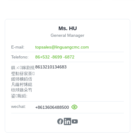
Ms. HU
General Manager
E-mail:
topsales@linguangcmc.com
Telefono:
86+532 -8699 -6872
8613210134683
鎮ㄨ鎵剧殑
璧勬簮宸茶
鍒犻櫎銆佸
凡鏇村悕鎴
栨殏鏃朵笉
鍙敤銆:
wechat:
+8613606488500