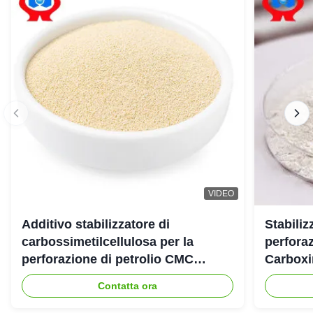
VIDEO
Additivo stabilizzatore di
Stabiliz
carbossimetilcellulosa per la
perforaz
perforazione di petrolio CMC
Carboxi
industriale
Contatta ora