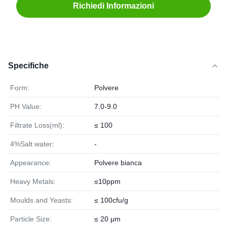
Richiedi Informazioni
Specifiche
Form:
Polvere
PH Value:
7.0-9.0
Filtrate Loss(ml):
≤ 100
4%Salt water:
-
Appearance:
Polvere bianca
Heavy Metals:
≤10ppm
Moulds and Yeasts:
≤ 100cfu/g
Particle Size:
≤ 20 μm