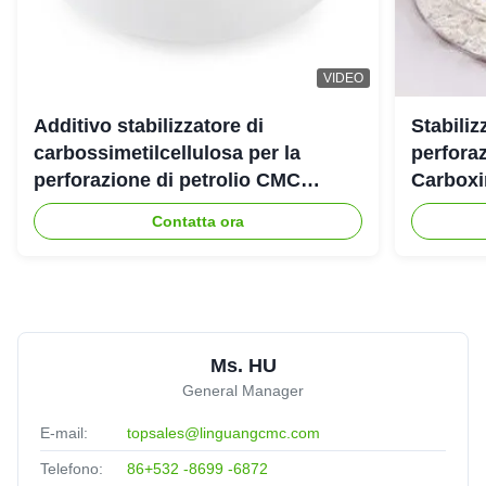
VIDEO
Additivo stabilizzatore di
Stabiliz
carbossimetilcellulosa per la
perforaz
perforazione di petrolio CMC
Carboxi
industriale
Contatta ora
Ms. HU
General Manager
E-mail:
topsales@linguangcmc.com
Telefono:
86+532 -8699 -6872