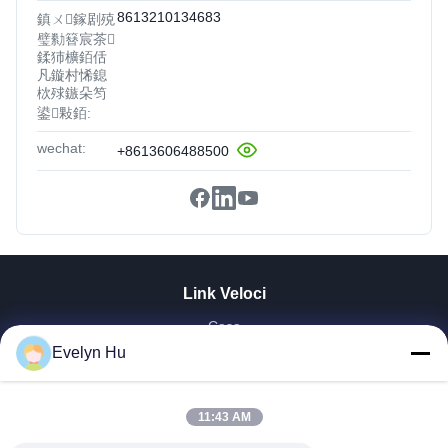
8613210134683
鎮ㄨ鎵剧殑
璧勬簮宸茶
鍒犻櫎銆佸
凡鏇村悕鎴
栨殏鏃朵笉
鍙敤銆:
wechat:
+8613606488500
Link Veloci
Casa
Prodotti
Evelyn Hu
Mostra VR
Chi Siamo
11:43 AM
Fatory Tour