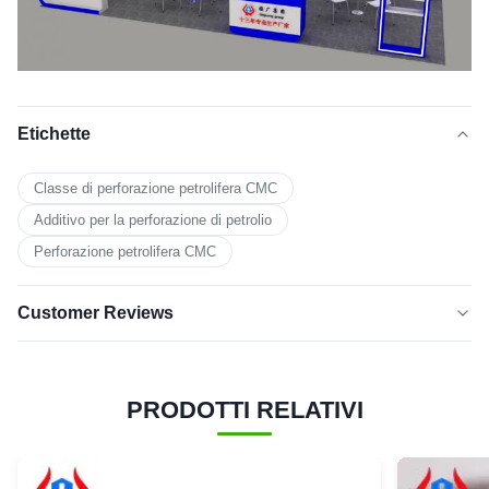
Etichette
Classe di perforazione petrolifera CMC
Additivo per la perforazione di petrolio
Perforazione petrolifera CMC
Customer Reviews
5.0
★★★★★
★★★★★
Sulla base di 50 recensioni recenti
PRODOTTI RELATIVI
cinque
100%
stelle