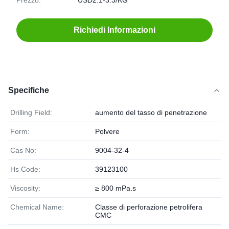
Prezzo:
USD2.1-3.3/KG
Richiedi Informazioni
Specifiche
Drilling Field:
aumento del tasso di penetrazione
Form:
Polvere
Cas No:
9004-32-4
Hs Code:
39123100
Viscosity:
≥ 800 mPa.s
Chemical Name:
Classe di perforazione petrolifera
CMC