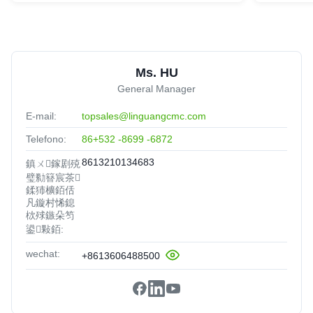
Ms. HU
General Manager
E-mail:
topsales@linguangcmc.com
Telefono:
86+532 -8699 -6872
8613210134683
鎮ㄨ鎵剧殑
璧勬簮宸茶
鍒犻櫎銆佸
凡鏇村悕鎴
栨殏鏃朵笉
鍙敤銆:
wechat:
+8613606488500