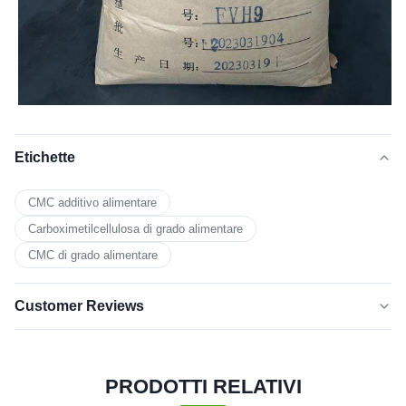
Etichette
CMC additivo alimentare
Carboximetilcellulosa di grado alimentare
CMC di grado alimentare
Customer Reviews
5.0
★★★★★
★★★★★
Sulla base di 50 recensioni recenti
PRODOTTI RELATIVI