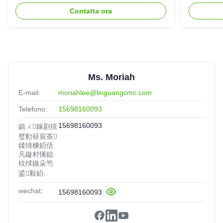
F
industriale
Indonesia
Oct 23.2025
Contatta ora
We are satisfied with the qulaity and stability of your
products. They work perfectly in our production
Ms. Moriah
E-mail:
moriahlee@linguangcmc.com
Telefono:
15698160093
15698160093
鎮ㄨ鎵剧殑
璧勬簮宸茶
鍒犻櫎銆佸
凡鏇村悕鎴
栨殏鏃朵笉
鍙敤銆:
wechat:
15698160093