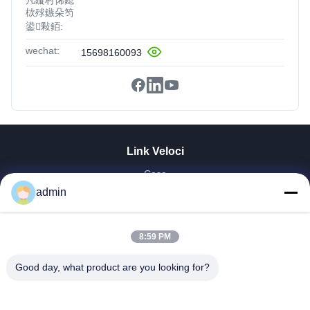
凡鏇村悕鎴
栨殏鏃朵笉
鍙敤銆:
wechat:
15698160093
Link Veloci
Casa
admin
Prodotti
Mostra VR
Chi Siamo
8:59 PM
Fatory Tour
Controllo Di Qualità
Good day, what product are you looking for?
Contattaci
Richiedere Un Preventivo