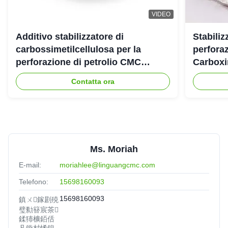
VIDEO
Additivo stabilizzatore di
Stabiliz
carbossimetilcellulosa per la
perforaz
perforazione di petrolio CMC
Carboxi
industriale
Contatta ora
Ms. Moriah
E-mail:
moriahlee@linguangcmc.com
Telefono:
15698160093
15698160093
鎮ㄨ鎵剧殑
璧勬簮宸茶
鍒犻櫎銆佸