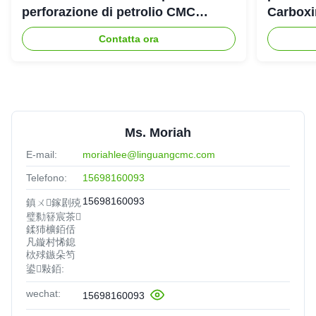
perforazione di petrolio CMC
Carboxi
industriale
Contatta ora
Ms. Moriah
E-mail:
moriahlee@linguangcmc.com
Telefono:
15698160093
15698160093
鎮ㄨ鎵剧殑
璧勬簮宸茶
鍒犻櫎銆佸
凡鏇村悕鎴
栨殏鏃朵笉
鍙敤銆:
wechat:
15698160093