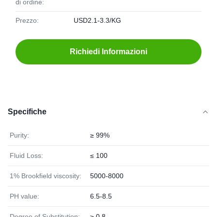
di ordine:
Prezzo:
USD2.1-3.3/KG
Richiedi Informazioni
Specifiche
Purity:
≥ 99%
Fluid Loss:
≤ 100
1% Brookfield viscosity:
5000-8000
PH value:
6.5-8.5
Degree of Substitution:
≥ 0.8