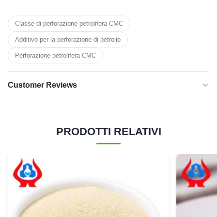
Classe di perforazione petrolifera CMC
Additivo per la perforazione di petrolio
Perforazione petrolifera CMC
Customer Reviews
5.0
★★★★★
★★★★★
Sulla base di 50 recensioni recenti
PRODOTTI RELATIVI
cinque
100%
stelle
4 stelle
0
3 stelle
0
2 stelle
0
1 stella
0