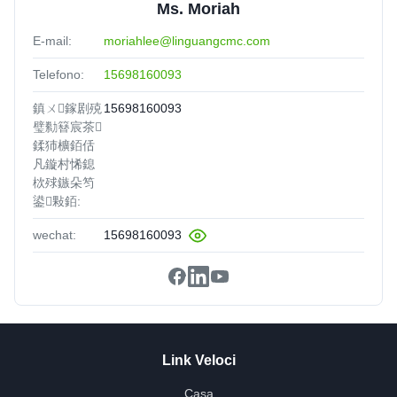
Ms. Moriah
E-mail:
moriahlee@linguangcmc.com
Telefono:
15698160093
鎮ㄨ鎵剧殑
15698160093
璧勬簮宸茶
鍒犻櫎銆佸
凡鏇村悕鎴
栨殏鏃朵笉
鍙敤銆:
wechat:
15698160093
Link Veloci
Casa