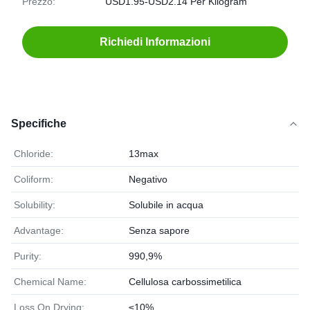
Prezzo:
USD1.95-USD2.14 Per Kilogram
Richiedi Informazioni
Specifiche
Chloride:
13max
Coliform:
Negativo
Solubility:
Solubile in acqua
Advantage:
Senza sapore
Purity:
990,9%
Chemical Name:
Cellulosa carbossimetilica
Loss On Drying:
≤10%