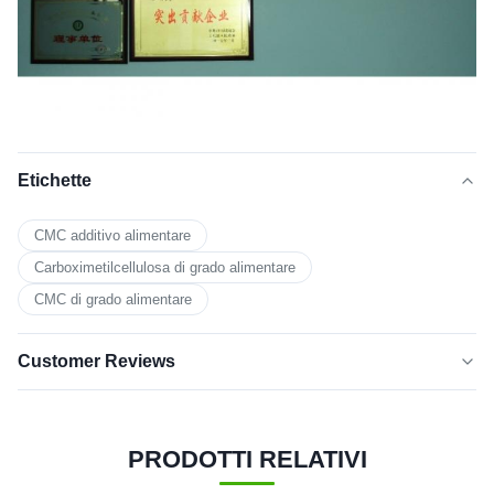
Etichette
CMC additivo alimentare
Carboximetilcellulosa di grado alimentare
CMC di grado alimentare
Customer Reviews
5.0
★★★★★
★★★★★
Sulla base di 50 recensioni recenti
PRODOTTI RELATIVI