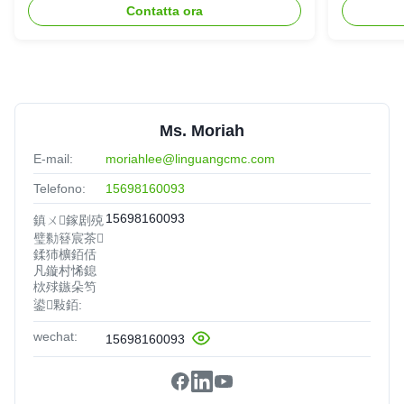
Indonesia
Oct 23.2025
Contatta ora
We are satisfied with the qulaity and stability of your
products. They work perfectly in our production
Ms. Moriah
E-mail:
moriahlee@linguangcmc.com
Telefono:
15698160093
15698160093
鎮ㄨ鎵剧殑
璧勬簮宸茶
鍒犻櫎銆佸
凡鏇村悕鎴
栨殏鏃朵笉
鍙敤銆:
wechat:
15698160093