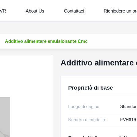
 VR
About Us
Contattaci
Richiedere un pr
Additivo alimentare emulsionante Cmc
Additivo alimentar
Proprietà di base
Luogo di origine:
Shandon
Numero di modello:
FVH619