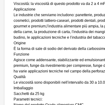
Viscosità: la viscosità di questo prodotto va da 2 a 4 m
Applicazione
Le industrie che serviamo includono: panetterie, produ
cosmetici, prodotti lattiero-caseari, prodotti dentali, pr
gourmet e premium,l'industria alimentare più ampia, la 
della carne, la produzione di carta, l'industria dei mang
budino, le applicazioni tecniche e l'industria del tabacc
Origine
È la forma di sale di sodio del derivato della carbossime
Funzione
Agisce come addensante, stabilizzante ed emulsionante
premium, funge da rivestimento per compresse, funge da
ha varie applicazioni tecniche nel campo della perforazi
Qualità
Le viscosità sono disponibili nell'intervallo da 30 a 10.
Imballaggio
Sacchetti da 25 kg
Parametri tecnici:
Nome del prodotto Grado alimentare CMC