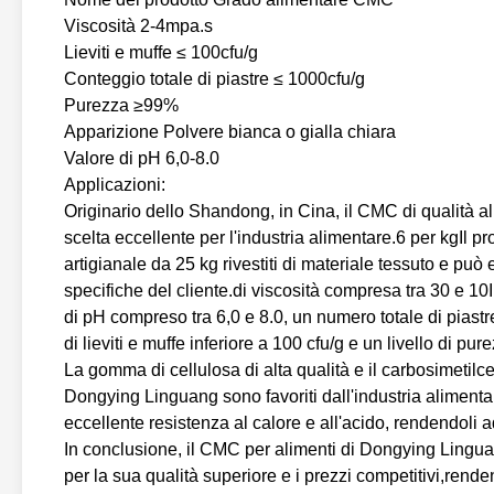
Viscosità 2-4mpa.s
Lieviti e muffe ≤ 100cfu/g
Conteggio totale di piastre ≤ 1000cfu/g
Purezza ≥99%
Apparizione Polvere bianca o gialla chiara
Valore di pH 6,0-8.0
Applicazioni:
Originario dello Shandong, in Cina, il CMC di qualità 
scelta eccellente per l'industria alimentare.6 per kgIl pr
artigianale da 25 kg rivestiti di materiale tessuto e può
specifiche del cliente.di viscosità compresa tra 30 e 10
di pH compreso tra 6,0 e 8.0, un numero totale di piast
di lieviti e muffe inferiore a 100 cfu/g e un livello di p
La gomma di cellulosa di alta qualità e il carbosimetilce
Dongying Linguang sono favoriti dall'industria alimentare
eccellente resistenza al calore e all'acido, rendendoli ad
In conclusione, il CMC per alimenti di Dongying Lingua
per la sua qualità superiore e i prezzi competitivi,rend