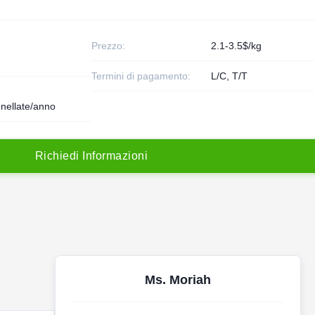
Prezzo:
2.1-3.5$/kg
Termini di pagamento:
L/C, T/T
nellate/anno
R
i
c
h
i
e
d
i
I
n
f
o
r
m
a
z
i
o
n
i
Ms. Moriah