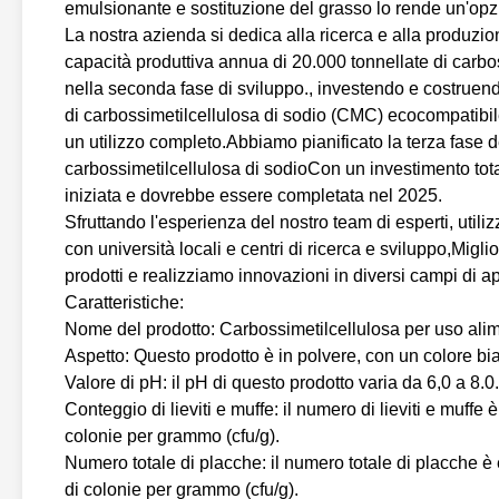
emulsionante e sostituzione del grasso lo rende un'opzi
La nostra azienda si dedica alla ricerca e alla produzion
capacità produttiva annua di 20.000 tonnellate di carb
nella seconda fase di sviluppo., investendo e costruend
di carbossimetilcellulosa di sodio (CMC) ecocompatibile,
un utilizzo completo.Abbiamo pianificato la terza fase d
carbossimetilcellulosa di sodioCon un investimento total
iniziata e dovrebbe essere completata nel 2025.
Sfruttando l'esperienza del nostro team di esperti, util
con università locali e centri di ricerca e sviluppo,Migl
prodotti e realizziamo innovazioni in diversi campi di a
Caratteristiche:
Nome del prodotto: Carbossimetilcellulosa per uso ali
Aspetto: Questo prodotto è in polvere, con un colore bia
Valore di pH: il pH di questo prodotto varia da 6,0 a 8.0.
Conteggio di lieviti e muffe: il numero di lieviti e muffe 
colonie per grammo (cfu/g).
Numero totale di placche: il numero totale di placche è e
di colonie per grammo (cfu/g).