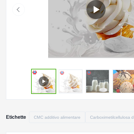
Etichette
CMC additivo alimentare
Carboximetilcellulosa d