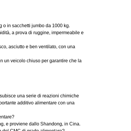
kg o in sacchetti jumbo da 1000 kg.
midità, a prova di ruggine, impermeabile e
co, asciutto e ben ventilato, con una
 in un veicolo chiuso per garantire che la
subisce una serie di reazioni chimiche
portante additivo alimentare con una
entare?
, e proviene dallo Shandong, in Cina.
to del CMC di grado alimentare?