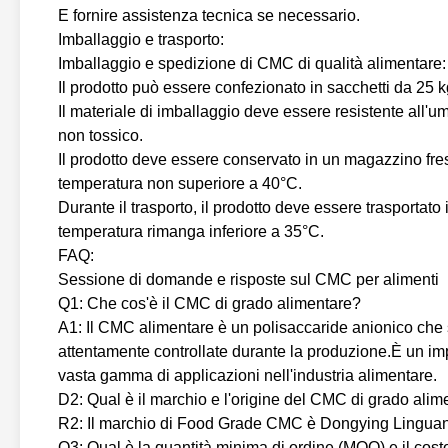
E fornire assistenza tecnica se necessario.
Imballaggio e trasporto:
Imballaggio e spedizione di CMC di qualità alimentare:
Il prodotto può essere confezionato in sacchetti da 25 
Il materiale di imballaggio deve essere resistente all'u
non tossico.
Il prodotto deve essere conservato in un magazzino fres
temperatura non superiore a 40°C.
Durante il trasporto, il prodotto deve essere trasportato
temperatura rimanga inferiore a 35°C.
FAQ:
Sessione di domande e risposte sul CMC per alimenti
Q1: Che cos'è il CMC di grado alimentare?
A1: Il CMC alimentare è un polisaccaride anionico che 
attentamente controllate durante la produzione.È un im
vasta gamma di applicazioni nell'industria alimentare.
D2: Qual è il marchio e l'origine del CMC di grado alim
R2: Il marchio di Food Grade CMC è Dongying Linguang
Q3: Qual è la quantità minima di ordine (MOQ) e il cos