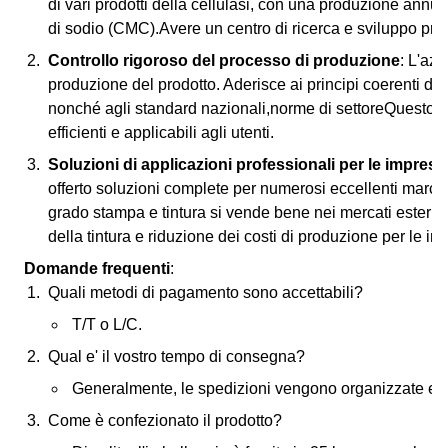
di vari prodotti della cellulasi, con una produzione annua
di sodio (CMC).Avere un centro di ricerca e sviluppo prof
Controllo rigoroso del processo di produzione
: L'az
produzione del prodotto. Aderisce ai principi coerenti di 
nonché agli standard nazionali,norme di settoreQuesto gara
efficienti e applicabili agli utenti.
Soluzioni di applicazioni professionali per le imprese
offerto soluzioni complete per numerosi eccellenti march
grado stampa e tintura si vende bene nei mercati esteri,m
della tintura e riduzione dei costi di produzione per le im
Domande frequenti
:
Quali metodi di pagamento sono accettabili?
T/T o L/C.
Qual e' il vostro tempo di consegna?
Generalmente, le spedizioni vengono organizzate ent
Come è confezionato il prodotto?