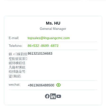
Ms. HU
General Manager
E-mail:
topsales@linguangcmc.com
Telefono:
86+532 -8699 -6872
8613210134683
鎮ㄨ鎵剧殑
璧勬簮宸茶
鍒犻櫎銆佸
凡鏇村悕鎴
栨殏鏃朵笉
鍙敤銆:
wechat:
+8613606488500