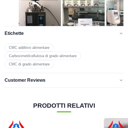
Etichette
CMC additivo alimentare
Carboximetilcellulosa di grado alimentare
CMC di grado alimentare
Customer Reviews
5.0
★★★★★
★★★★★
Sulla base di 50 recensioni recenti
PRODOTTI RELATIVI
cinque
100%
stelle
4 stelle
0