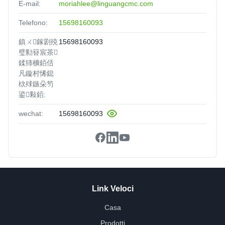
E-mail:
moriahlee@linguangcmc.com
Telefono:
15698160093
鎮ㄨ鎵剧殑
15698160093
璧勬簮宸茶
鍒犻櫎銆佸
凡鏇村悕鎴
栨殏鏃朵笉
鍙敤銆:
wechat:
15698160093
Link Veloci
Casa
Prodotti