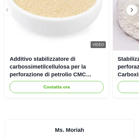
VIDEO
Additivo stabilizzatore di
Stabiliz
carbossimetilcellulosa per la
perforaz
perforazione di petrolio CMC
Carboxi
industriale
Contatta ora
Ms. Moriah