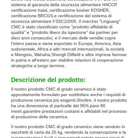
sistema di garanzia della sicurezza alimentare HACCP,
certificazione halal, certificazione kosher KOSHER,
certificazione BRCGS,e certificazione del sistema di
sicurezza alimentare FSSC22000. Il marchio "Linguang"
CMC è stato classificato come "prodotto affidabile di
qualità" e "prodotto libero da ispezione" dai partner per
dieci anni consecutivi, e il mercato delle vendite copre
l'intero paese,e viene esportato in Europa, America, Asia
sudorientale, Africa e altri mercati internazionali, la società
e Mengniu, Wahaha,Shengli Oilfield e altre imprese famose
in patria e all'estero per stabilire relazioni di cooperazione
strategiche a lungo termine.
Descrizione del prodotto:
Il nostro prodotto CMC di grado ceramico è stato
appositamente formulato per soddisfare anche i requisiti di
produzione ceramica più esigenti.0Inoltre, il nostro prodotto
ha una dimensione di particelle del 95% pass 80
mesh,garantire prestazioni costanti e affidabili nel processo
di produzione della ceramica.
Il nostro prodotto CMC di grado ceramico viene venduto in
sacchetti di carta da 25 kg, rendendo la conservazione e la
movimentazione facili e convenienti.potete essere sicuri di