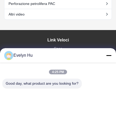
Perforazione petrolifera PAC
Altri video
Link Veloci
Casa
Evelyn Hu
Prodotti
Mostra VR
Chi Siamo
4:25 PM
Fatory Tour
Controllo Di Qualità
Good day, what product are you looking for?
Contattaci
Richiedere Un Preventivo
Notizie
Dongying Linguang New Material Technology Co., Ltd.