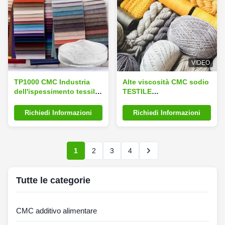
VIDEO
TP1000 CMC Industria
Alte viscosità CMC sodio
dell'ispessimento tessile
TESTILE
Prodotti ausiliari di
Carbossimetilcellulosa di
tintura tessile
sodio
Richiedi Informazioni
Richiedi Informazioni
1
2
3
4
Tutte le categorie
CMC additivo alimentare