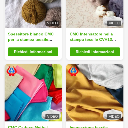
VIDEO
VIDEO
Spessitore bianco CMC
CMC Intensatore nella
per la stampa tessile
stampa tessile CVH13
Carbossimetilcellulosa di
Additivo
sodio
Carbossimetilcellulosa di
Richiedi Informazioni
Richiedi Informazioni
sodio
VIDEO
VIDEO
CMC CarboxyMethyl
Impressione tessile