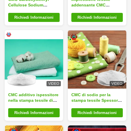
Cellulose Sodium
addensante CMC
Spessitore per la stampa
CarboxyMethyl Cellulose
tessile
Sodium
Richiedi Informazioni
Richiedi Informazioni
VIDEO
VIDEO
CMC additivo ispessitore
CMC di sodio per la
nella stampa tessile di
stampa tessile Spessore
grado industriale TP1000
in polvere CAS 9004-32-4
Richiedi Informazioni
Richiedi Informazioni