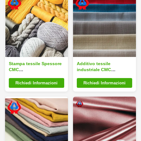
Stampa tessile Spessore
Additivo tessile
CMC
industriale CMC
Carbosimetilcellulosa
Spessitore per la stampa
Sodio CMC
tessile
Richiedi Informazioni
Richiedi Informazioni