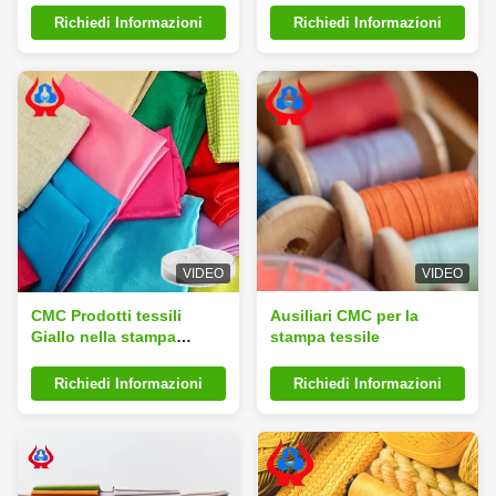
sodio
Richiedi Informazioni
Richiedi Informazioni
VIDEO
VIDEO
CMC Prodotti tessili
Ausiliari CMC per la
Giallo nella stampa
stampa tessile
tessile Metalli pesanti ≤
0,001% Cas n. 9004-32-4
Richiedi Informazioni
Richiedi Informazioni