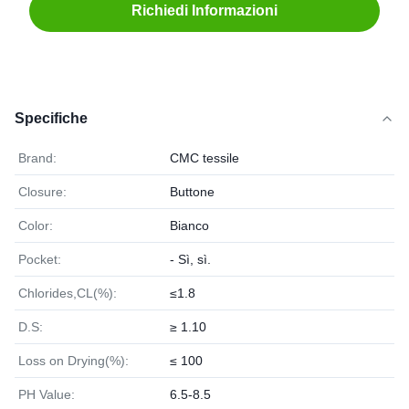
Richiedi Informazioni
Specifiche
Brand:
CMC tessile
Closure:
Buttone
Color:
Bianco
Pocket:
- Sì, sì.
Chlorides,CL(%):
≤1.8
D.S:
≥ 1.10
Loss on Drying(%):
≤ 100
PH Value:
6.5-8.5