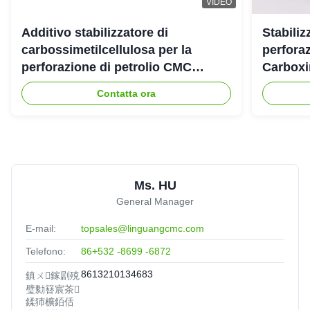
VIDEO
Additivo stabilizzatore di
Stabiliz
carbossimetilcellulosa per la
perforaz
perforazione di petrolio CMC
Carboxi
industriale
Contatta ora
Ms. HU
General Manager
E-mail:
topsales@linguangcmc.com
Telefono:
86+532 -8699 -6872
8613210134683
鎮ㄨ鎵剧殑
璧勬簮宸茶
鍒犻櫎銆佸