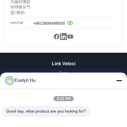
凡鏇村悕鎴
栨殏鏃朵笉
鍙敤銆:
wechat:
+8613606488500
Link Veloci
Casa
Prodotti
Evelyn Hu
Mostra VR
Chi Siamo
6:12 AM
Fatory Tour
Controllo Di Qualità
Good day, what product are you looking for?
Contattaci
Richiedere Un Preventivo