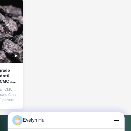
grado
dotti
i CMC ad
iali CMC
rario Cina
 polvere
e del
ellulosa di
rezzo
Evelyn Hu
iche cinesi
i-