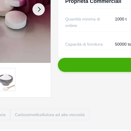
Proprietà Commerciali
Quantità minima di
1000 t
ordine:
Capacità di fornitura:
50000 to
ria
Carbosimetilcellulosa ad alta viscosità