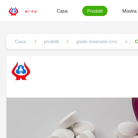
Casa
Prodotti
Mostra
Casa.
prodotti
grado minerario cmc
C