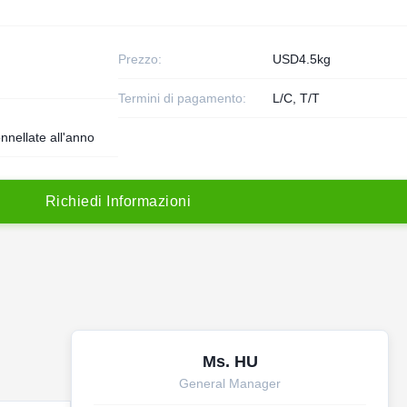
Prezzo:
USD4.5kg
Termini di pagamento:
L/C, T/T
nnellate all'anno
R
i
c
h
i
e
d
i
I
n
f
o
r
m
a
z
i
o
n
i
Ms. HU
General Manager