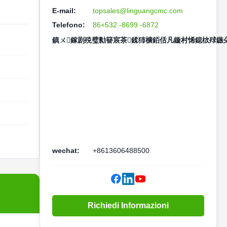
E-mail:
topsales@linguangcmc.com
Telefono:
86+532 -8699 -6872
鎮ㄨ鎵剧殑璧勬簮宸茶鍒犻櫎銆佸凡鏇村悕鎴栨殏鏃朵
wechat:
+8613606488500
Richiedi Informazioni