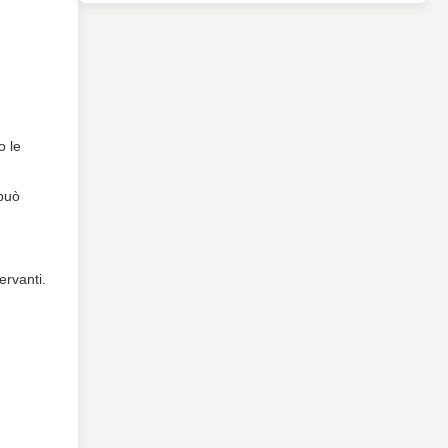
o le
 può
ervanti.