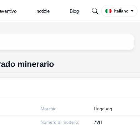
eventivo
notizie
Blog
Italiano
rado minerario
Marchio:
Lingaung
Numero di modello:
7VH