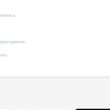
ianionica
egna espressa;
nion;