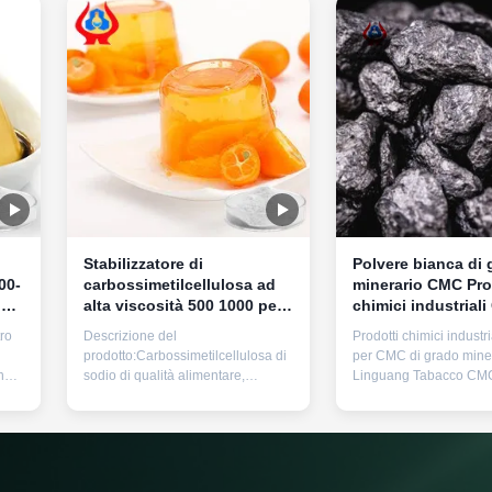
Stabilizzatore di
Polvere bianca di 
00-
carbossimetilcellulosa ad
minerario CMC Pro
on
alta viscosità 500 1000 per
chimici industrial
uso alimentare, ideale per
alta viscosità
ro
Descrizione del
Prodotti chimici industr
applicazioni e lavorazioni
prodotto:Carbossimetilcellulosa di
per CMC di grado mine
nell'industria alimentare
n
sodio di qualità alimentare,
Linguang Tabacco CMC
ità
comunemente nota come
medicinale 1Descrizion
tato
idrocolloide CMC di qualità
prodotto Carbossimetilc
te
alimentare,è un additivo
sodio di alta qualità, p
alimentare versatile ed essenziale
all'ingrosso nelle fabbr
OH)
ampiamente utilizzato
1.Ha un forte effetto ant