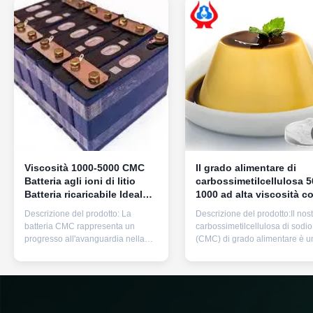
Viscosità 1000-5000 CMC
Il grado alimentare di
Batteria agli ioni di litio
carbossimetilcellulosa 5
Batteria ricaricabile Ideale
1000 ad alta viscosità c
per dispositivi medici
umidità ≤10 migliora la
Descrizione del prodotto: La
Descrizione del prodotto:Il nost
portatili e alimentazione di
struttura del prodotto
batteria CMC rappresenta un
carbossimetilcellulosa di sodio
emergenza
alimentare e la durata di
progresso all'avanguardia nella
(CMC) di grado alimentare è u
conservazione
tecnologia delle batterie,
additivo alimentare di alta qual
progettata per soddisfare le
derivato dalla cellulosa, proget
esigenze delle moderne
per soddisfare le rigide richies
applicazioni industriali.Utilizzo di
dell'industria alimentare.con
una combinazione unica di anodi
formula chimica di C6H7O2 ((