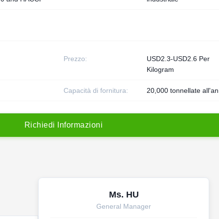
Prezzo:
USD2.3-USD2.6 Per
Kilogram
Capacità di fornitura:
20,000 tonnellate all'a
R
i
c
h
i
e
d
i
I
n
f
o
r
m
a
z
i
o
n
i
Ms. HU
General Manager