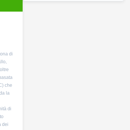
zona di
llo,
oltre
 basata
C) che
da la
ità di
to
a dei