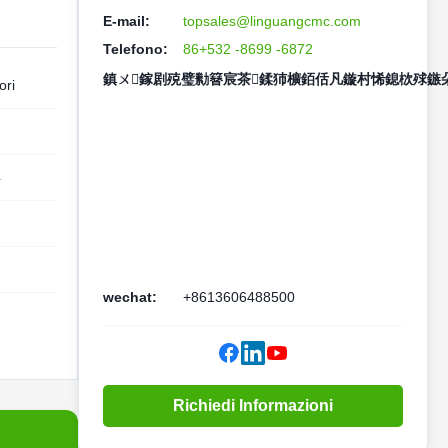
E-mail:
topsales@linguangcmc.com
Telefono:
86+532 -8699 -6872
鎮ㄨ鎵剧殑璧勬簮宸茶鍒犻櫎銆佸凡鏇村悕鎴栨殏鏃朵
ori
4
wechat:
+8613606488500
Richiedi Informazioni