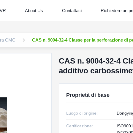
 VR
About Us
Contattaci
Richiedere un pr
fera CMC
CAS n. 9004-32-4 Classe per la perforazione di p
CAS n. 9004-32-4 Cla
additivo carbossimet
Proprietà di base
Luogo di origine:
Dongyin
Certificazione:
ISO900
ISO220