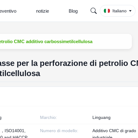
eventivo
notizie
Blog
Italiano
etrolio CMC additivo carbossimetilcellulosa
sse per la perforazione di petrolio 
ilcellulosa
g
Marchio:
Linguang
1，ISO14001,
Numero di modello:
Additivo CMC di grado
00 and HACCP
industriale