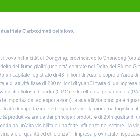
ndustriale Carboximetilcellulosa
 trova nella città di Dongying, provincia dello Shandong (ora 
delta del fiume giallo),una città centrale nel Delta del Fiume Gia
 un capitale registrato di 48 milioni di yuan e copre un'area di 
le di attività fisse di 230 milioni di yuanSi tratta di un'impresa
ssimetilcellulosa di sodio (CMC) e di cellulosa polianionica (PA
le importazioni ed esportazioni)La sua attività principale riguar
attività di importazione ed esportazione, la moderna logistica, il
tà produttiva annua dei principali prodotti è di 20In qualità di un
nda ha un'alta visibilità e una forte influenza nel settore.Ha vin
inciale di qualità ed efficienza", "Impresa provinciale rispettos