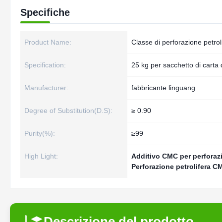
Specifiche
Product Name:
Classe di perforazione petro
Specification:
25 kg per sacchetto di carta 
Manufacturer:
fabbricante linguang
Degree of Substitution(D.S):
≥ 0.90
Purity(%):
≥99
High Light:
Additivo CMC per perforazi
Perforazione petrolifera C
Descrizione del prodotto