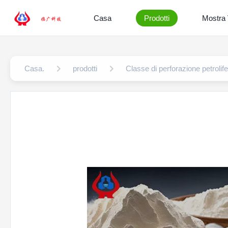
Casa
Prodotti
Mostra
Casa.
prodotti
Classe di perforazione petroli