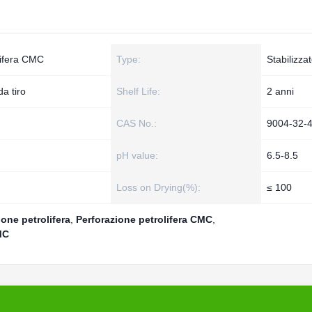
lifera CMC
Type:
Stabilizzat
da tiro
Shelf Life:
2 anni
CAS No.:
9004-32-
pH value:
6.5-8.5
Loss on Drying(%):
≤ 100
one petrolifera
,
Perforazione petrolifera CMC
,
MC