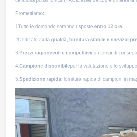
cellulosa polianionica (PAC)L'azienda copre un'area di 2
Promettiamo:
1Tutte le domande saranno risposte.
entro 12 ore
.
2Dedicato a
alta qualità, fornitura stabile e servizio 
3.
Prezzi ragionevoli e competitivi
con tempi di consegn
4.
Campione disponibile
per la valutazione e lo svilupp
5.
Spedizione rapida
: fornitura rapida di campioni in ma