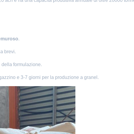
0 acri e ha una capacità produttiva annuale di oltre 20000 tonne
premuroso
.
a brevi.
o della formulazione.
gazzino e 3-7 giorni per la produzione a granel.