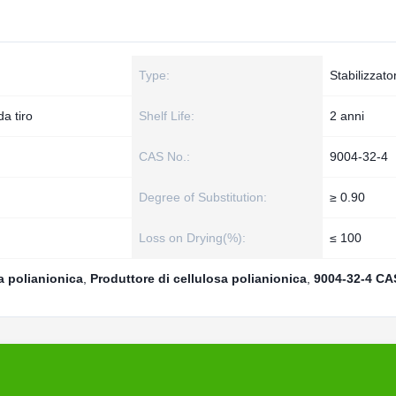
Type:
Stabilizzator
da tiro
Shelf Life:
2 anni
CAS No.:
9004-32-4
Degree of Substitution:
≥ 0.90
Loss on Drying(%):
≤ 100
a polianionica
,
Produttore di cellulosa polianionica
,
9004-32-4 CA