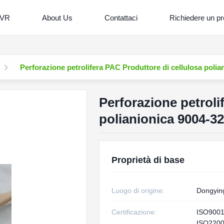
 VR
About Us
Contattaci
Richiedere un pr
Perforazione petrolifera PAC Produttore di cellulosa poli
Perforazione petroli
polianionica 9004-3
Proprietà di base
Luogo di origine:
Dongyin
Certificazione:
ISO900
ISO220