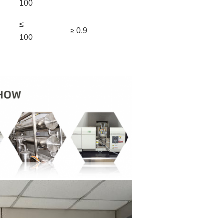
100
≤
≥ 0.9
100