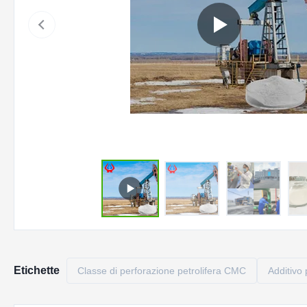
Etichette
Classe di perforazione petrolifera CMC
Additivo 