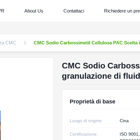
VR
About Us
Contattaci
Richiedere un pr
fera CMC
CMC Sodio Carbossimetil Cellulosa PAC Scelta id
CMC Sodio Carbossim
granulazione di flui
Proprietà di base
Luogo di origine:
Cina
Certificazione:
ISO 9001,