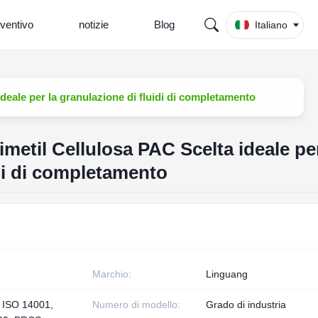
eventivo
notizie
Blog
Italiano
eale per la granulazione di fluidi di completamento
etil Cellulosa PAC Scelta ideale per
di di completamento
Marchio:
Linguang
 ISO 14001,
Numero di modello:
Grado di industria