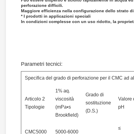
Può essere disperso e sciolto rapidamente in acqua ed 
perforazione difficili.
Maggiore efficienza nella configurazione dello strato 
* I prodotti in applicazioni speciali
In condizioni complesse con un uso ridotto, la proprietà
Parametri tecnici:
Specifica del grado di perforazione per il CMC ad al
1% aq.
Grado di
Articolo 2
viscosità
Valore 
sostituzione
Tipologie
(mPa▪s
pH
(D.S.)
Brookfield)
≤
CMC5000
5000-6000