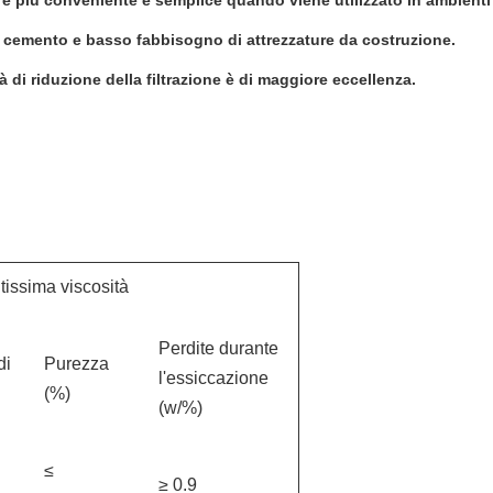
è più conveniente e semplice quando viene utilizzato in ambienti
di cemento e basso fabbisogno di attrezzature da costruzione.
 di riduzione della filtrazione è di maggiore eccellenza.
tissima viscosità
Perdite durante
di
Purezza
l'essiccazione
(%)
(w/%)
≤
≥ 0.9