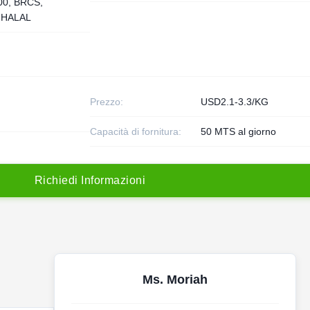
0, BRCS,
 HALAL
Prezzo:
USD2.1-3.3/KG
Capacità di fornitura:
50 MTS al giorno
R
i
c
h
i
e
d
i
I
n
f
o
r
m
a
z
i
o
n
i
Ms. Moriah