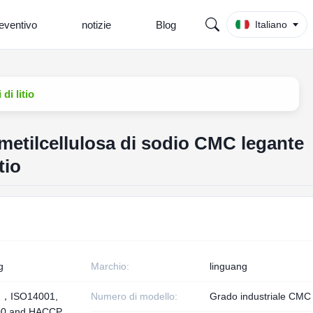
eventivo
notizie
Blog
Italiano
di litio
metilcellulosa di sodio CMC legante
tio
g
Marchio:
linguang
1，ISO14001,
Numero di modello:
Grado industriale CMC
00 and HACCP