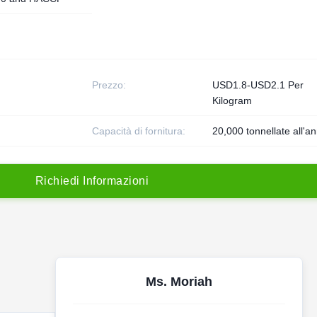
Prezzo:
USD1.8-USD2.1 Per
Kilogram
Capacità di fornitura:
20,000 tonnellate all'a
R
i
c
h
i
e
d
i
I
n
f
o
r
m
a
z
i
o
n
i
Ms. Moriah