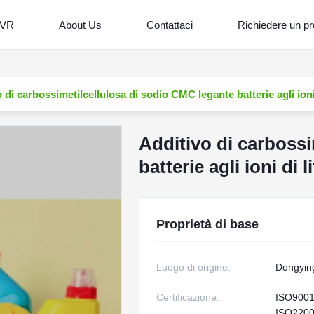
 VR
About Us
Contattaci
Richiedere un pr
 di carbossimetilcellulosa di sodio CMC legante batterie agli ioni 
Additivo di carbossi
batterie agli ioni di li
Proprietà di base
Luogo di origine:
Dongyin
Certificazione:
ISO900
ISO220