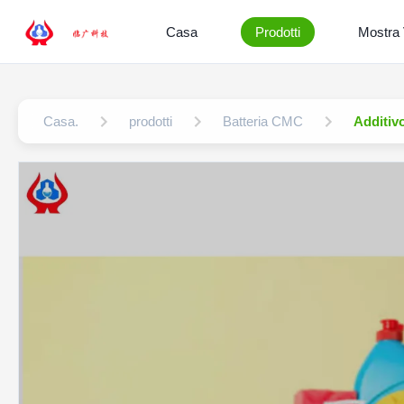
Casa
Prodotti
Mostra
Casa.
prodotti
Batteria CMC
Additivo