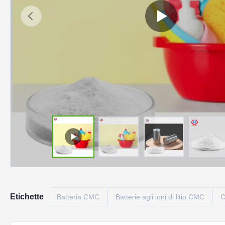
Etichette
Batteria CMC
Batterie agli ioni di litio CMC
C