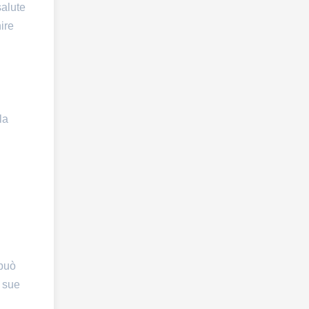
salute
ire
la
 può
e sue