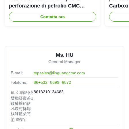
perforazione di petrolio CMC
Carboxi
industriale
Contatta ora
Ms. HU
General Manager
E-mail:
topsales@linguangcmc.com
Telefono:
86+532 -8699 -6872
8613210134683
鎮ㄨ鎵剧殑
璧勬簮宸茶
鍒犻櫎銆佸
凡鏇村悕鎴
栨殏鏃朵笉
鍙敤銆: