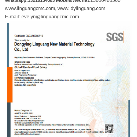
Whatsapp:13210134683
Mobile/wechat
:13606488500
www.linguangcmc.com, www. dylinguang.com
E-mail: evelyn@linguangcmc.com