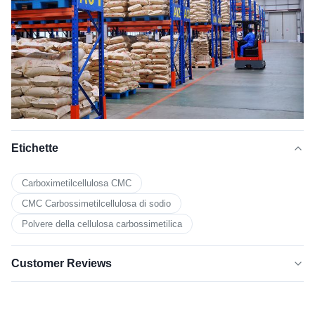
Etichette
Carboximetilcellulosa CMC
CMC Carbossimetilcellulosa di sodio
Polvere della cellulosa carbossimetilica
Customer Reviews
4.5
★★★★★
★★★★★
Sulla base di 50 recensioni recenti