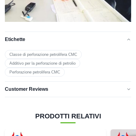
Etichette
Classe di perforazione petrolifera CMC
Additivo per la perforazione di petrolio
Perforazione petrolifera CMC
Customer Reviews
5.0
★★★★★
★★★★★
Sulla base di 50 recensioni recenti
PRODOTTI RELATIVI
cinque
100%
stelle