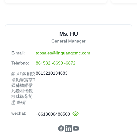
Ms. HU
General Manager
E-mail:
topsales@linguangcmc.com
Telefono:
86+532 -8699 -6872
8613210134683
鎮ㄨ鎵剧殑
璧勬簮宸茶
鍒犻櫎銆佸
凡鏇村悕鎴
栨殏鏃朵笉
鍙敤銆:
wechat:
+8613606488500